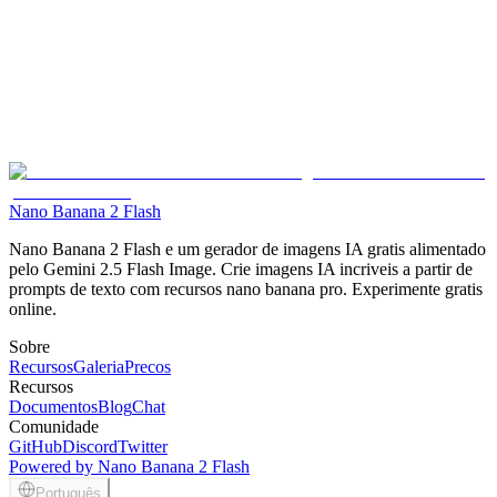
Fotos originais transformadas em multiplos estilos artisticos usando
transferencia de estilo IA nano banana com Gemini Flash
Melhoria de Imagem
Comparacao antes e depois mostrando melhoria de imagem IA nano
banana alimentada pela tecnologia Gemini 2.5 Flash
Nano Banana 2 Flash
Nano Banana 2 Flash e um gerador de imagens IA gratis alimentado
pelo Gemini 2.5 Flash Image. Crie imagens IA incriveis a partir de
prompts de texto com recursos nano banana pro. Experimente gratis
online.
Sobre
Recursos
Galeria
Precos
Recursos
Documentos
Blog
Chat
Comunidade
GitHub
Discord
Twitter
Powered by Nano Banana 2 Flash
Português